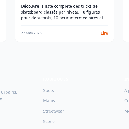
Découvre la liste complète des tricks de
skateboard classés par niveau : 8 figures
pour débutants, 10 pour intermédiaires et 7
pour confirmés. Progresse étape par étape.
e
Lire
27 May 2026
RUBRIQUES
I
Spots
A 
 urbains,
ne
Matos
Co
Streetwear
Me
Scene