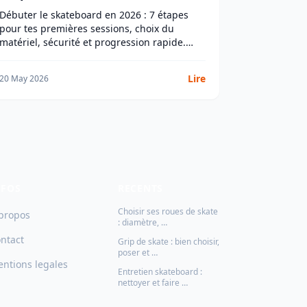
éviter
Débuter le skateboard en 2026 : 7 étapes
pour tes premières sessions, choix du
matériel, sécurité et progression rapide.
Conseils concrets pour éviter les erreurs
classiques.
Lire
20 May 2026
NFOS
RECENTS
Choisir ses roues de skate
propos
: diamètre, …
ntact
Grip de skate : bien choisir,
poser et …
ntions legales
Entretien skateboard :
nettoyer et faire …