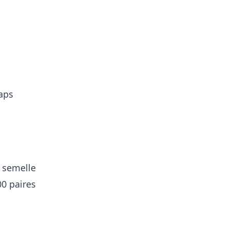
gaps
a semelle
00 paires