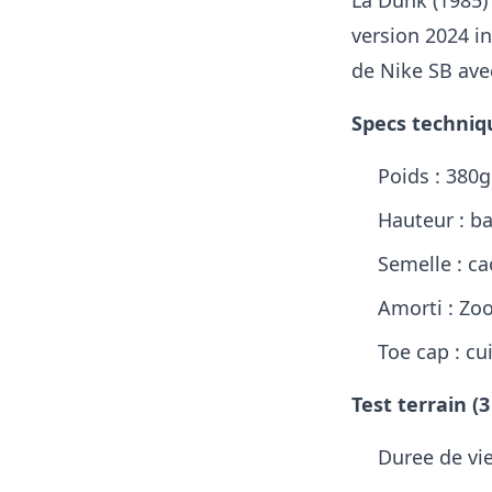
La Dunk (1985)
version 2024 i
de Nike SB ave
Specs techniq
Poids : 380g 
Hauteur : b
Semelle : ca
Amorti : Zo
Toe cap : cu
Test terrain (3
Duree de vie