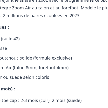
 rejoint le skate en 2002 avec le programme Nike SB.
ntegre Zoom Air au talon et au forefoot. Modele le pl
c 2 millions de paires ecoulees en 2023.
ues :
(taille 42)
asse
outchouc solide (formule exclusive)
om Air (talon 8mm, forefoot 4mm)
ir ou suede selon coloris
 mois) :
 toe cap : 2-3 mois (cuir), 2 mois (suede)