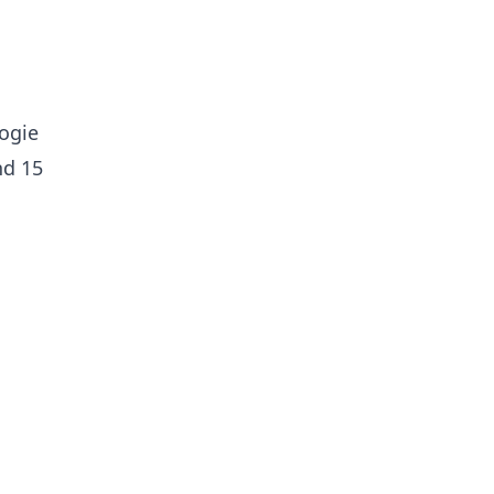
logie
nd 15