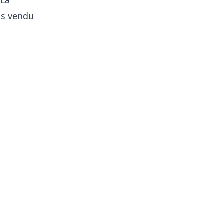
 La
us vendu