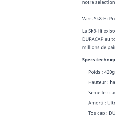
notre selection
Vans Sk8-Hi Pro
La Sk8-Hi exist
DURACAP au toe
millions de pa
Specs techniq
Poids : 420g 
Hauteur : ha
Semelle : c
Amorti : Ul
Toe cap : D