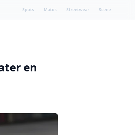
Spots
Matos
Streetwear
Scene
ater en