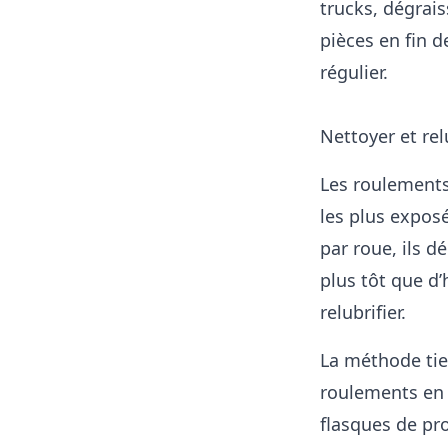
trucks, dégrais
pièces en fin 
régulier.
Nettoyer et rel
Les roulements 
les plus exposé
par roue, ils d
plus tôt que d’h
relubrifier.
La méthode tie
roulements en f
flasques de pr