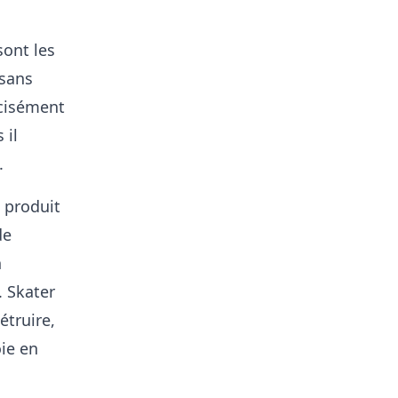
sont les
 sans
écisément
 il
.
e produit
de
n
. Skater
étruire,
oie en