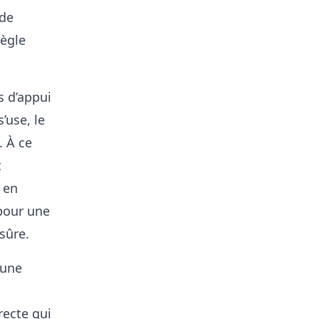
 de
règle
s d’appui
’use, le
. À ce
t
 en
 pour une
sûre.
 une
recte qui