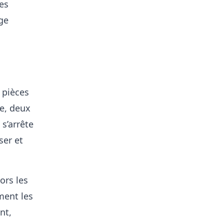
les
ge
s pièces
he, deux
 s’arrête
ser et
ors les
ement les
nt,