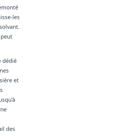
remonté
isse-les
 solvant.
 peut
e dédié
ones
sière et
es
usqu’à
rne
il des