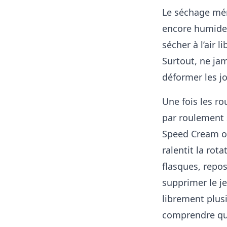
Le séchage mér
encore humide r
sécher à l’air 
Surtout, ne ja
déformer les jo
Une fois les ro
par roulement s
Speed Cream ou
ralentit la rot
flasques, repos
supprimer le j
librement plus
comprendre que