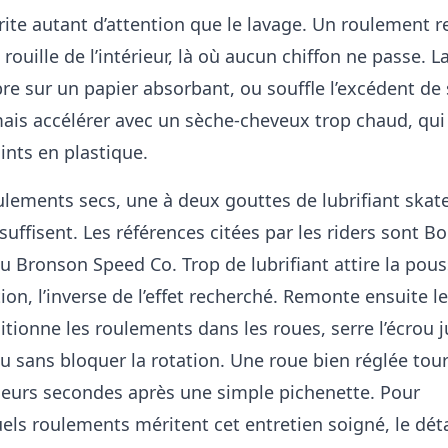
ite autant d’attention que le lavage. Un roulement 
ouille de l’intérieur, là où aucun chiffon ne passe. La
libre sur un papier absorbant, ou souffle l’excédent de
mais accélérer avec un sèche-cheveux trop chaud, qui
ints en plastique.
ulements secs, une à deux gouttes de lubrifiant skat
uffisent. Les références citées par les riders sont B
 Bronson Speed Co. Trop de lubrifiant attire la pous
ation, l’inverse de l’effet recherché. Remonte ensuite l
itionne les roulements dans les roues, serre l’écrou j
eu sans bloquer la rotation. Une roue bien réglée tou
ieurs secondes après une simple pichenette. Pour
ls roulements méritent cet entretien soigné, le déta