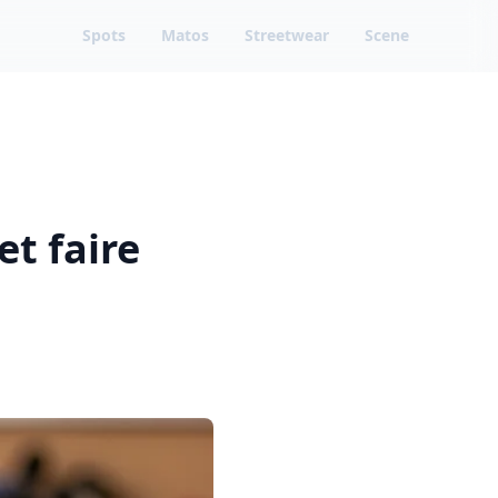
Spots
Matos
Streetwear
Scene
et faire