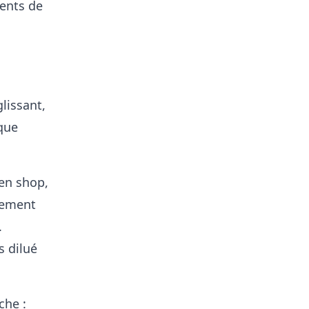
ments de
glissant,
que
 en shop,
sement
.
s dilué
che :