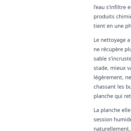
l’eau s’infiltr
produits chimiq
tient en une ph
Le nettoyage a 
ne récupère plu
sable s’incrust
stade, mieux va
légèrement, ne
chassant les b
planche qui ret
La planche ell
session humide,
naturellement, 