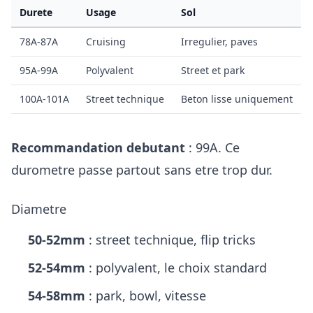
Durete
Usage
Sol
78A-87A
Cruising
Irregulier, paves
95A-99A
Polyvalent
Street et park
100A-101A
Street technique
Beton lisse uniquement
Recommandation debutant
: 99A. Ce
durometre passe partout sans etre trop dur.
Diametre
50-52mm
: street technique, flip tricks
52-54mm
: polyvalent, le choix standard
54-58mm
: park, bowl, vitesse